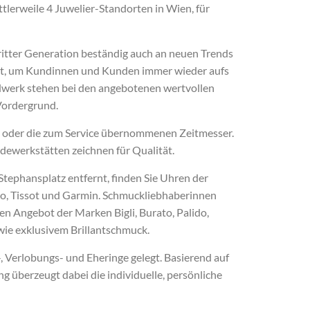
tlerweile 4 Juwelier-Standorten in Wien, für
ritter Generation beständig auch an neuen Trends
et, um Kundinnen und Kunden immer wieder aufs
dwerk stehen bei den angebotenen wertvollen
Vordergrund.
n, oder die zum Service übernommenen Zeitmesser.
ewerkstätten zeichnen für Qualität.
 Stephansplatz entfernt, finden Sie Uhren der
o, Tissot und Garmin. Schmuckliebhaberinnen
en Angebot der Marken Bigli, Burato, Palido,
ie exklusivem Brillantschmuck.
 Verlobungs- und Eheringe gelegt. Basierend auf
 überzeugt dabei die individuelle, persönliche