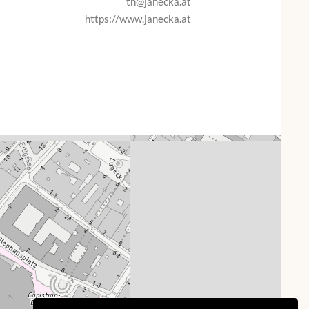
th@janecka.at
https://www.janecka.at